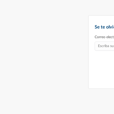
Se te olv
Correo elect